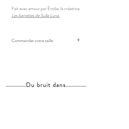
Fait avec amour par
Émilie, la créatrice
Les barrettes de Sulla Luna.
Commander votre taille
Vous n'avez pas trouvé votre taille ou
l'article est épuisé, n'hésitez pas à nous
envoyer un message avec la taille
souhaitée. En fonction de nos stocks
de tissu, nous vous confirmerons votre
Du bruit dans
commande.
l'atelier