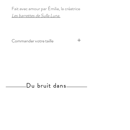
Fait avec amour par
Émilie, la créatrice
Les barrettes de Sulla Luna.
Commander votre taille
Vous n'avez pas trouvé votre taille ou
l'article est épuisé, n'hésitez pas à nous
envoyer un message avec la taille
souhaitée. En fonction de nos stocks
de tissu, nous vous confirmerons votre
Du bruit dans
commande.
l'atelier