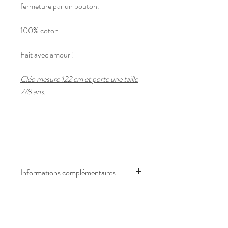
fermeture par un bouton.
100% coton.
Fait avec amour !
Cléo mesure 122 cm et porte une taille
7/8 ans.
Informations complémentaires:
Tous les modèles sont fabriqués à la
main après chaque commande validée.
Le délai peut alors varier de 2 à 8