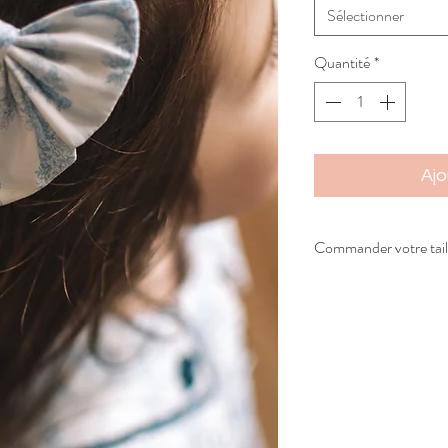
Sélectionner
Quantité
*
Ajo
Commander votre tail
Vous n'avez pas trouvé 
n'hésitez pas à nous e
souhaitée. En fonctio
confirmerons votre 