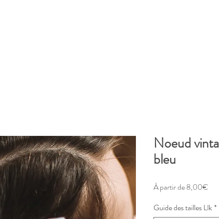
Noeud vintag
bleu
Pri
À partir de
8,00€
pro
Guide des tailles Llk
*