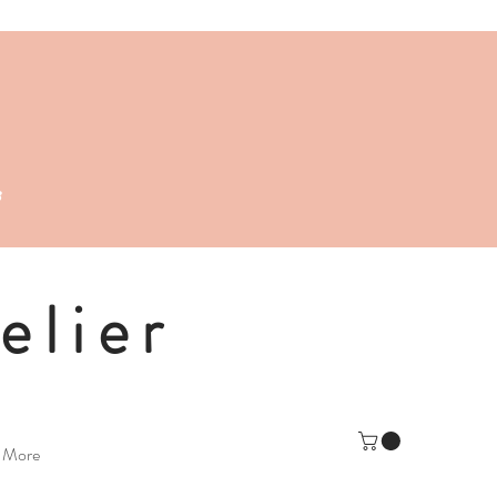
s
elier
More