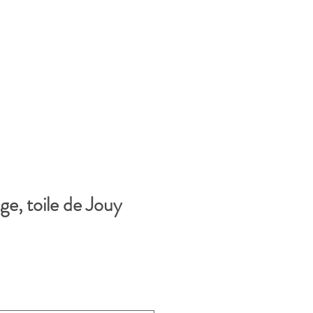
e, toile de Jouy
x
motionnel